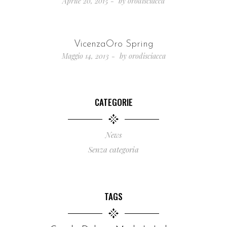
Aprile 20, 2015
by
orodisciacca
VicenzaOro Spring
Maggio 14, 2013
by
orodisciacca
CATEGORIE
News
Senza categoria
TAGS