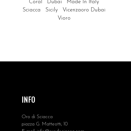
Coral
Dubai
Made In Italy
Sciacca
Sicily
Vicenzaoro Dubai
Vioro
INFO
Oro di Sciacca
piazza G. Matteotti, 10