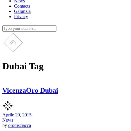
News
Contacts
Garanzia
Privacy
Dubai Tag
VicenzaOro Dubai
Aprile 20, 2015
News
by
orodisciacca