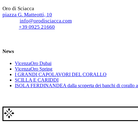
Oro di Sciacca
piazza G. Matteotti, 10
E-mail:
info@orodisciacca.com
Phone:
+39 0925 21660
News
VicenzaOro Dubai
VicenzaOro Spring
I GRANDI CAPOLAVORI DEL CORALLO
SCILLA E CARIDDI
ISOLA FERDINANDEA dalla scoperta dei banchi di corallo a
Oro di Sciacca
piazza G. Matteotti, 10
E-mail: info@orodisciacca.com