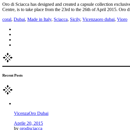
Oro di Sciacca has designed and created a capsule collection exclusi
Centre, is to take place from the 23rd to the 26th of April 2015. Oro 
coral
,
Dubai
,
Made in Italy
,
Sciacca
,
Sicily
,
Vicenzaoro dubai
,
Vioro
Recent Posts
VicenzaOro Dubai
Aprile 20, 2015
by
orodisciacca