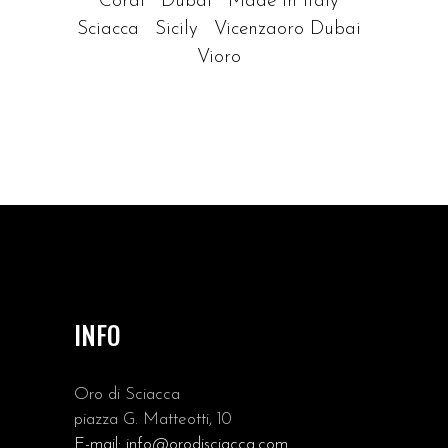
Coral
Dubai
Made In Italy
Sciacca
Sicily
Vicenzaoro Dubai
Vioro
INFO
Oro di Sciacca
piazza G. Matteotti, 10
E-mail:
info@orodisciacca.com