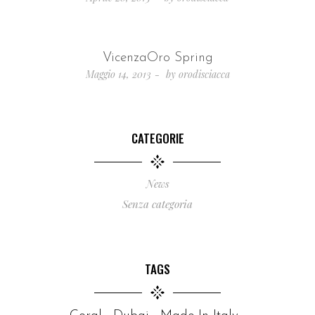
VicenzaOro Spring
Maggio 14, 2013
by
orodisciacca
CATEGORIE
News
Senza categoria
TAGS