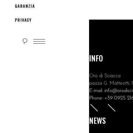
GARANZIA
PRIVACY
INFO
Oro di Sciacca
piazza G. Matteotti, 
E-mail:
info@orodisc
Phone:
+39 0925 21
NEWS