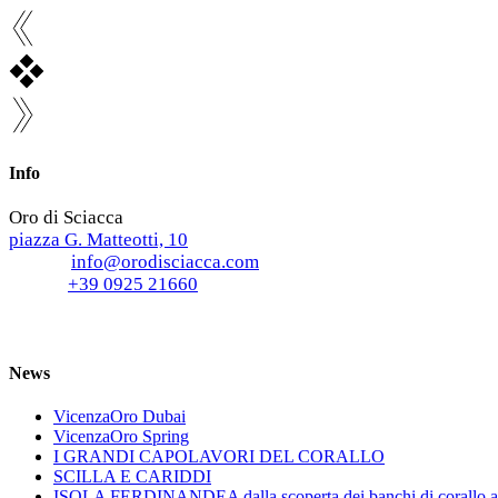
Info
Oro di Sciacca
piazza G. Matteotti, 10
E-mail:
info@orodisciacca.com
Phone:
+39 0925 21660
News
VicenzaOro Dubai
VicenzaOro Spring
I GRANDI CAPOLAVORI DEL CORALLO
SCILLA E CARIDDI
ISOLA FERDINANDEA dalla scoperta dei banchi di corallo a