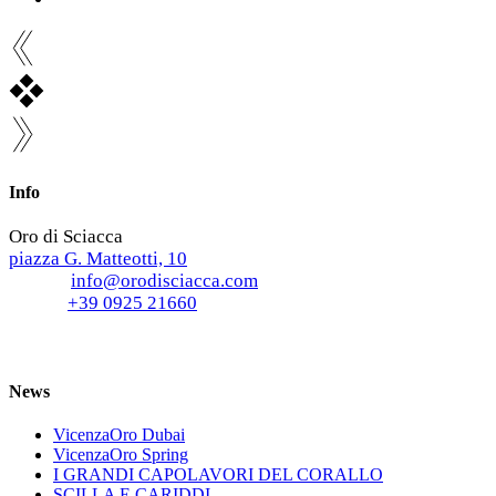
Info
Oro di Sciacca
piazza G. Matteotti, 10
E-mail:
info@orodisciacca.com
Phone:
+39 0925 21660
News
VicenzaOro Dubai
VicenzaOro Spring
I GRANDI CAPOLAVORI DEL CORALLO
SCILLA E CARIDDI